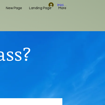
Iniciar sesión
New Page
Landing Page
More
ass?