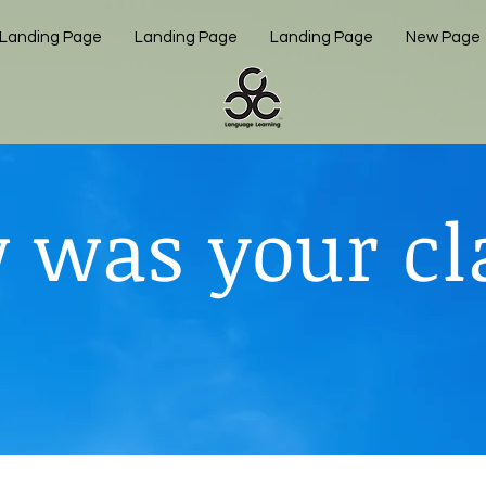
Landing Page
Landing Page
Landing Page
New Page
 was your cl