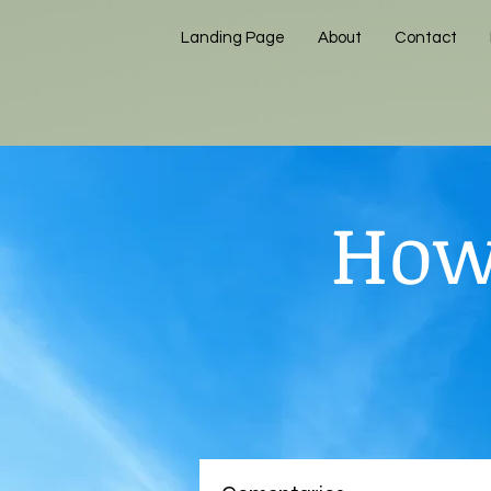
Landing Page
About
Contact
How