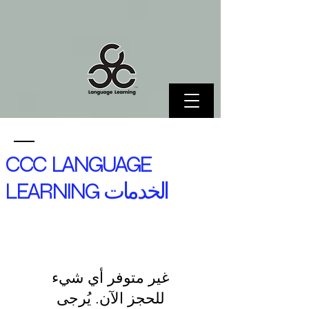
CCC LANGUAGE
LEARNING الخدمات
غير متوفر أي شيء
للحجز الآن. يُرجى